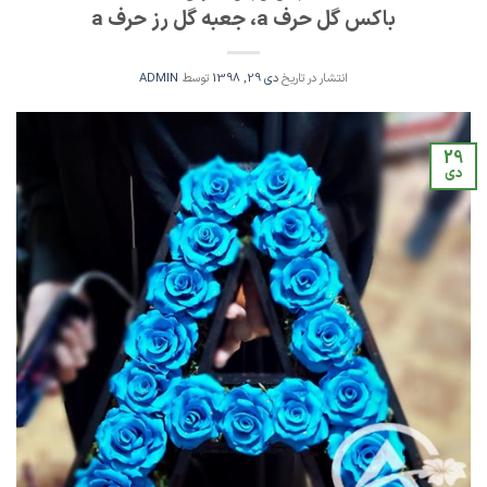
باکس گل حرف a، جعبه گل رز حرف a
انتشار در تاریخ
دی 29, 1398
توسط
ADMIN
29
دی