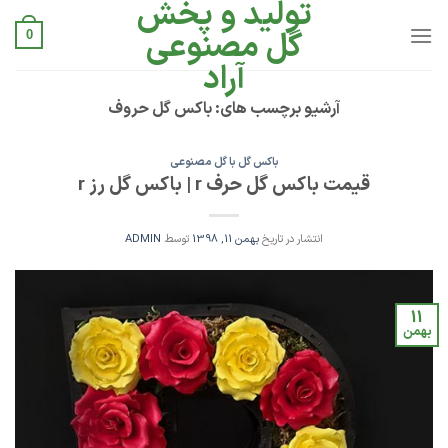
تولید و پخش
Ski
t
گل مصنوعی
0
conten
آراد
آرشیو برچسب های:
باکس گل حروف
باکس گل با گل مصنوعی
قیمت باکس گل حرف r | باکس گل رز r
انتشار در تاریخ
بهمن 11, 1398
توسط
ADMIN
11
بهمن