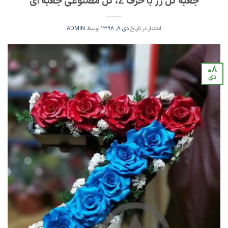
جعبه گل رز با حرف Z، گل مصنوعی جعبه ای
انتشار در تاریخ
دی 8, 1398
توسط
ADMIN
08
دی