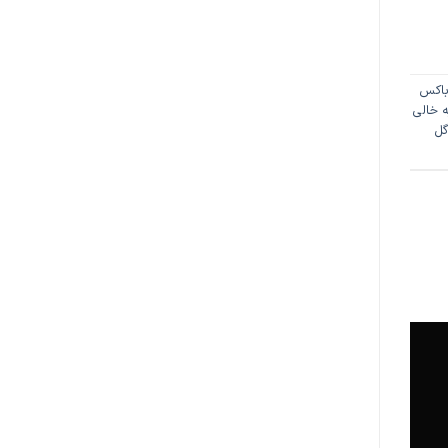
اکس
 خالی
گل