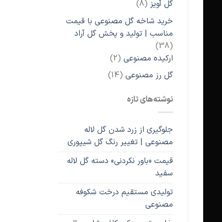
8
گل آویز
8
محصول
خرید شاخه گل مصنوعی با قیمت
مناسب | تولید و پخش گل آراد
38
38
محصول
2
ارکیده مصنوعی
2
محصول
14
گل رز مصنوعی
14
محصول
نوشته‌های تازه
جلوگیری از زرد شدن گل لاله
مصنوعی | تغییر رنگ گل شیپوری
قیمت «باور نکردنی» دسته گل لاله
سفید
تولیدی مستقیم درخت شکوفه
مصنوعی