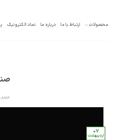
Skip
to
محصولات
ارتباط با ما
درباره ما
نماد الکترونیک
پ
content
صند
انتشار د
07
اردیبهشت