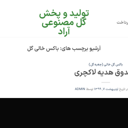
تولید و پخش
گل مصنوعی
رداخت
آراد
آرشیو برچسب های:
باکس خالی گل
باکس گل خالی (جعبه گل)
وق هدیه لاکچری
ر تاریخ
اردیبهشت 7, 1399
توسط
ADMIN