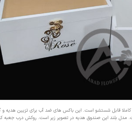
p و با طراحی جدید و کاملا قابل شستشو است. این باکس های ضد آب برای تزیین هدیه و
مدل بلند این صندوق هدیه در تصویر زیر است. روکش درب جعبه که