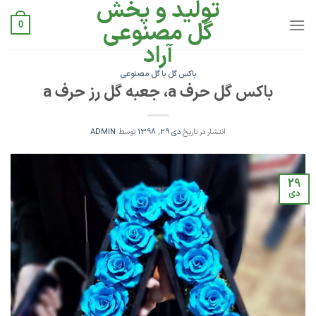
تولید و پخش
Ski
t
گل مصنوعی
0
conten
آراد
باکس گل با گل مصنوعی
باکس گل حرف a، جعبه گل رز حرف a
انتشار در تاریخ
دی 29, 1398
توسط
ADMIN
29
دی