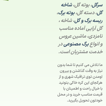
سرگل
، بوته گل،
شاخه
گل
، دسته گل،
بوته برگ
،
ریسه برگ و گل
، شاخه ،
گل آرایی آماده مناسب
نامزدی، ماشین عروس
و انواع
برگ مصنوعی
در
خدمت مشتریان است.
ما تلاش می کنیم تا شما بدون
نیاز به وقت گذاشتن و بیرون
اومدن توی ترافیک شهری و از
هرکجای این کره خاکی بتونید
با خیال راحت و اطمینان با
قیمت مناسب خرید و در محل
خودتون تحویل بگیرید.