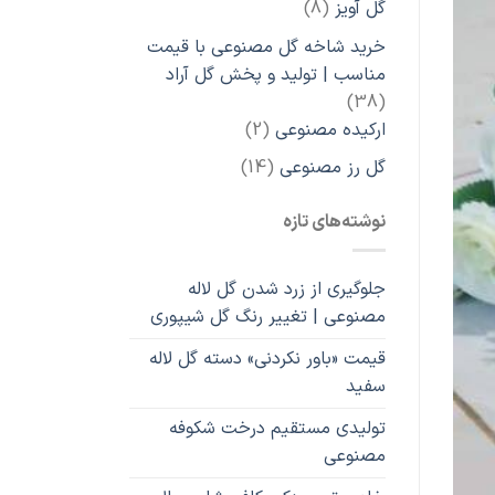
8
گل آویز
8
محصول
خرید شاخه گل مصنوعی با قیمت
مناسب | تولید و پخش گل آراد
38
38
محصول
2
ارکیده مصنوعی
2
محصول
14
گل رز مصنوعی
14
محصول
نوشته‌های تازه
جلوگیری از زرد شدن گل لاله
مصنوعی | تغییر رنگ گل شیپوری
قیمت «باور نکردنی» دسته گل لاله
سفید
تولیدی مستقیم درخت شکوفه
مصنوعی